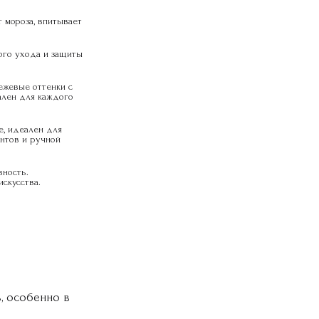
 мороза, впитывает 
ого ухода и защиты 
ежевые оттенки с 
лен для каждого 
, идеален для 
тов и ручной 
ность. 
скусства.
, особенно в