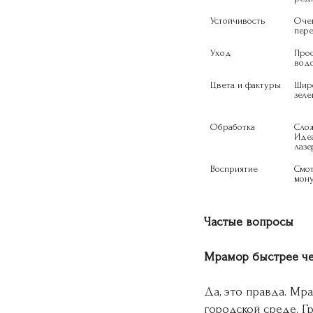
Устойчивость
Очен
пере
Уход
Прос
водо
Цвета и фактуры
Широ
зеле
Обработка
Слож
Идеа
лазе
Восприятие
Смот
мону
Частые вопросы
Мрамор быстрее че
Да, это правда. Мр
городской среде. Гр