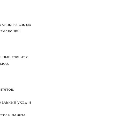
 одним из самых
изменений.
нный гранит с
мор.
итетов:
мальный уход и
оту и цените