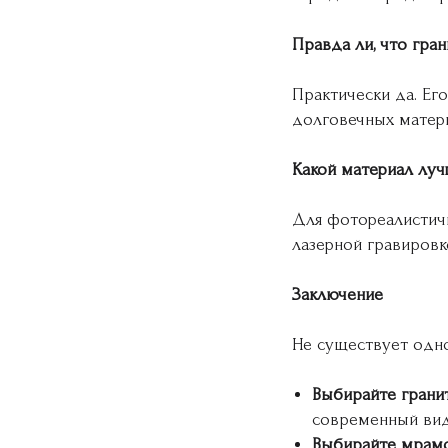
Правда ли, что гран
Практически да. Ег
долговечных матери
Какой материал луч
Для фотореалистичн
лазерной гравировк
Заключение
Не существует одно
Выбирайте гранит
современный вид
Выбирайте мрамо