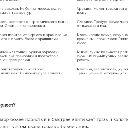
ь высокая. Не боится мороза, влаги, 
Средняя. Может трескаться от
падов температур.
влагу.
той. Достаточно периодического мытья 
Сложнее. Требует более част
й. Стойкий к загрязнениям.
от плесени и мха.
кая палитра: от черного и красного до 
Классические белые, серые, б
ного и белого. Часто с крапинками.
красивыми прожилками. Уника
слэба.
ный для тонкой ручной обработки. 
Мягче, лучше поддается резке
лен для полировки и портретов с 
сложных скульптурных элемен
рной гравировкой.
работы.
рится современно, строго, 
Классика, элегантность, душев
ментально. Символизирует вечность.
Традиционный материал для и
рнеет?
амор более пористый и быстрее впитывает грязь и копоть
анит в этом плане гораздо более стоек.