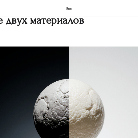
и мрамор: какой памятник вы
Все
 двух материалов