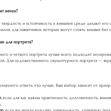
ит вечен?
о твердость и устойчивость к внешней среде делают его
алов для памятников, которые могут стоять веками без 
ше для портрета?
ого и четкого портрета лучше всего подходит полирова
ой. Для художественного, скульптурного портрета — мра
значного ответа, что лучше. Ваш выбор зависит от приор
,
если для вас важны практичность, долговечность, мини
.
р,
если вы ищете классику, уникальность, душевную тепл