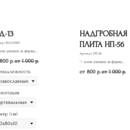
Д-13
НАДГРОБНАЯ
ПЛИТА НП-56
кул:
МД133997
ена указана за форму
Артикул:
НП-56
ятника
800
1 000
р.
р.
*– цена указана за форму
памятника
инадлежность
800
1 000
р.
р.
иентация
мер (см)