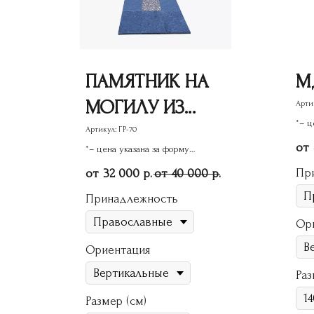
ПАМЯТНИК НА
М
МОГИЛУ ИЗ
Арти
*– ц
ГРАНИТА ГР-70
Артикул:
ГР-70
пам
*– цена указана за форму
памятника
Пр
32 000
40 000
р.
р.
Принадлежность
Ор
Ориентация
Раз
Размер (см)