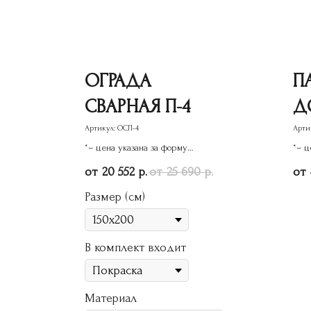
ОГРАДА
П
СВАРНАЯ П-4
Д
Г
Артикул:
ОСП-4
Арти
*– цена указана за форму
*– ц
памятника
пам
20 552
25 690
р.
р.
Размер (см)
В комплект входит
Материал