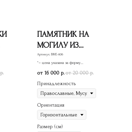
КИ
ПАМЯТНИК НА
МОГИЛУ ИЗ
ГРАНИТА
Артикул:
ВМЕ-606
*– цена указана за форму
ВМЕ-606
памятника
16 000
20 000
р.
р.
р.
Принадлежность
Ориентация
Размер (см)