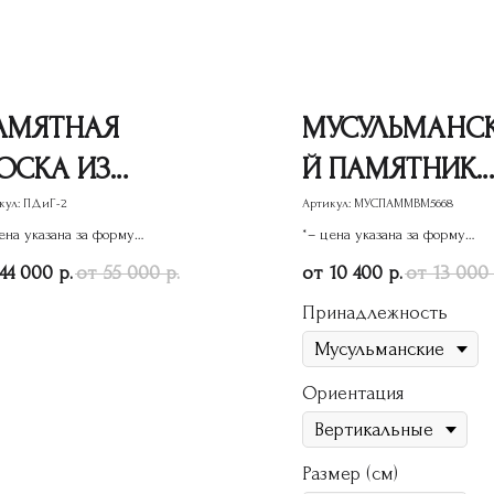
АМЯТНАЯ
МУСУЛЬМАНС
ОСКА ИЗ
Й ПАМЯТНИК
РАНИТА 2
МВМЕ-27
кул:
ПДиГ-2
Артикул:
МУСПАММВМ5668
ена указана за форму
*– цена указана за форму
ятника
памятника
44 000
55 000
10 400
13 000
р.
р.
р.
Принадлежность
Ориентация
Размер (см)