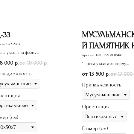
-33
МУСУЛЬМАНС
Й ПАМЯТНИК 
кул:
ГД333768
ена указана за форму
МОГИЛУ ИЗ
Артикул:
МУСПАММГП5496
ятника
8 000
10 000
р.
р.
*– цена указана за форму
ГРАНИТА
памятника
инадлежность
13 600
17 000
р.
МГП-205
Принадлежность
иентация
Ориентация
мер (см)
Размер (см)