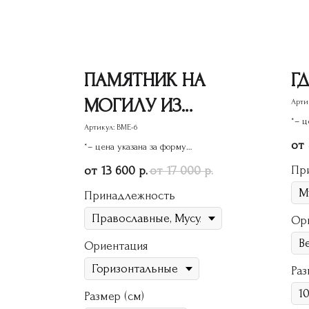
ПАМЯТНИК НА
ГД
МОГИЛУ ИЗ
Арти
*– ц
ГРАНИТА ВМЕ-6
Артикул:
ВМЕ-6
пам
*– цена указана за форму
памятника
Пр
13 600
17 000
р.
р.
Принадлежность
Ор
Ориентация
Раз
Размер (см)