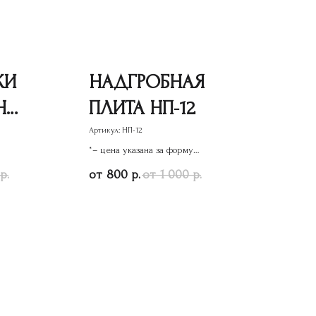
КИ
НАДГРОБНАЯ
НА
ПЛИТА НП-12
Артикул:
НП-12
*– цена указана за форму
памятника
800
1 000
р.
р.
р.