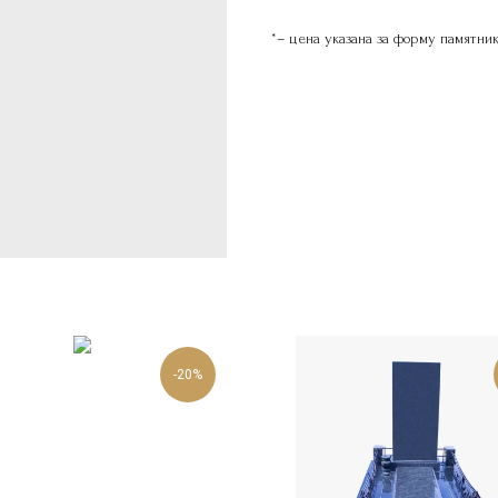
*– цена указана за форму памятни
-20%