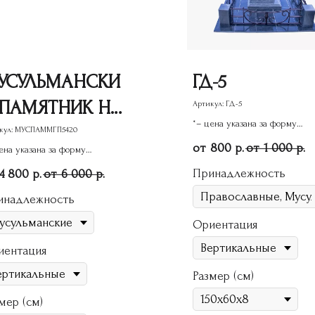
УСУЛЬМАНСКИ
ГД-5
 ПАМЯТНИК НА
Артикул:
ГД-5
*– цена указана за форму
ОГИЛУ ИЗ
кул:
МУСПАММГП5420
памятника
800
1 000
р.
р.
ена указана за форму
РАНИТА
ятника
Принадлежность
4 800
6 000
р.
р.
ГП-105
инадлежность
Ориентация
иентация
Размер (см)
мер (см)