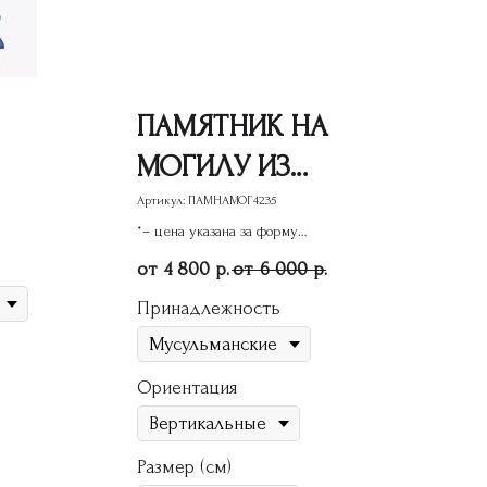
ПАМЯТНИК НА
МОГИЛУ ИЗ
ГРАНИТА ГП-127
Артикул:
ПАМНАМОГ4235
*– цена указана за форму
памятника
4 800
6 000
р.
р.
Принадлежность
Ориентация
Размер (см)