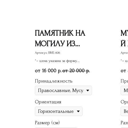
ПАМЯТНИК НА
М
МОГИЛУ ИЗ
Й
ГРАНИТА
М
Артикул:
ВМЕ-606
Арти
*– цена указана за форму
*– ц
ВМЕ-606
Г
памятника
пам
16 000
20 000
р.
р.
М
Принадлежность
Пр
Ориентация
Ор
Размер (см)
Раз