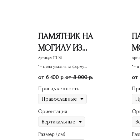
ПАМЯТНИК НА
П
МОГИЛУ ИЗ
М
ГРАНИТА ГП-191
Г
Артикул:
ГП-191
Арти
*– цена указана за форму
*– ц
памятника
пам
6 400
8 000
р.
р.
Принадлежность
Пр
Ориентация
Ор
Размер (см)
Раз