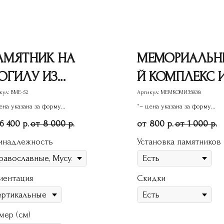
АМЯТНИК НА
МЕМОРИАЛЬН
ОГИЛУ ИЗ
Й КОМПЛЕКС 
РАНИТА ВМЕ-52
ГРАНИТА 47
кул:
ВМЕ-52
Артикул:
МЕМКОМИЗ5838
ена указана за форму
*– цена указана за форму
ятника
памятника
6 400
8 000
800
1 000
р.
р.
р.
р.
инадлежность
Установка памятников
иентация
Скидки
мер (см)