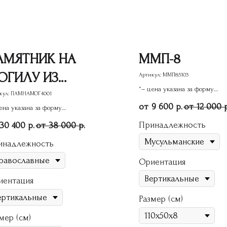
АМЯТНИК НА
ММП-8
ОГИЛУ ИЗ
Артикул:
ММП85103
*– цена указана за форму
РАНИТА ГС-56
кул:
ПАМНАМОГ4001
памятника
9 600
12 000
р.
ена указана за форму
ятника
Принадлежность
30 400
38 000
р.
р.
инадлежность
Ориентация
иентация
Размер (см)
мер (см)