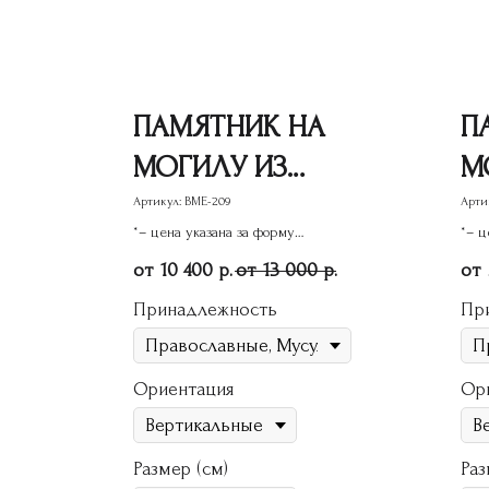
ПАМЯТНИК НА
П
МОГИЛУ ИЗ
М
ГРАНИТА
Г
Артикул:
ВМЕ-209
Арти
*– цена указана за форму
*– ц
ВМЕ-209
памятника
пам
10 400
13 000
р.
р.
Принадлежность
Пр
Ориентация
Ор
Размер (см)
Раз