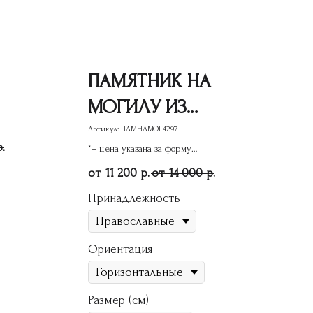
ПАМЯТНИК НА
МОГИЛУ ИЗ
ГРАНИТА ГС-46
Артикул:
ПАМНАМОГ4297
р.
*– цена указана за форму
памятника
11 200
14 000
р.
р.
Принадлежность
Ориентация
Размер (см)