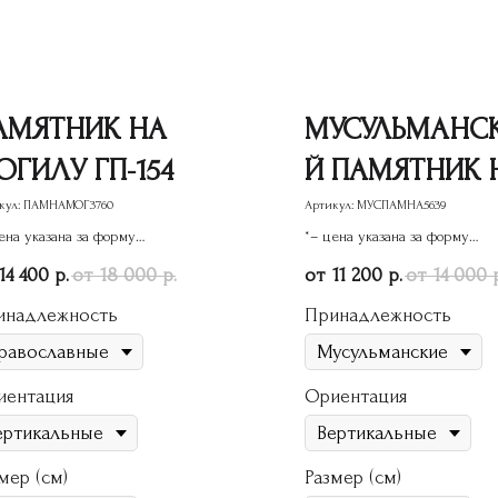
АМЯТНИК НА
МУСУЛЬМАНС
ОГИЛУ ГП-154
Й ПАМЯТНИК 
МОГИЛУ ИЗ
кул:
ПАМНАМОГ3760
Артикул:
МУСПАМНА5639
ена указана за форму
*– цена указана за форму
ГРАНИТА
ятника
памятника
14 400
18 000
11 200
14 000
р.
р.
р.
МГП-188
инадлежность
Принадлежность
иентация
Ориентация
мер (см)
Размер (см)