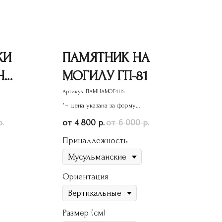
КИ
ПАМЯТНИК НА
НА
МОГИЛУ ГП-81
Артикул:
ПАМНАМОГ4115
*– цена указана за форму
памятника
4 800
6 000
р.
р.
р.
Принадлежность
Ориентация
Размер (см)