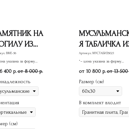
АМЯТНИК НА
МУСУЛЬМАНС
ОГИЛУ ИЗ
Я ТАБЛИЧКА И
РАНИТА ВМЕ-56
ГРАНИТА 4
кул:
ВМЕ-56
Артикул:
МУСТАБИЗ5021
ена указана за форму
*– цена указана за форму
ятника
памятника
6 400
8 000
10 800
13 500
р.
р.
р.
инадлежность
Размер (см)
иентация
В комплект входит
мер (см)