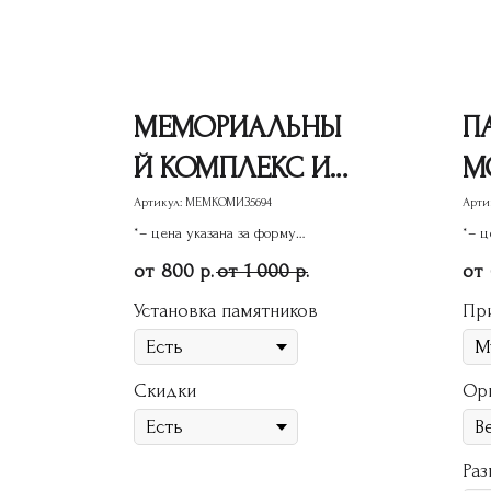
МЕМОРИАЛЬНЫ
П
Й КОМПЛЕКС ИЗ
М
ГРАНИТА 6
Г
Артикул:
МЕМКОМИЗ5694
Арти
*– цена указана за форму
*– ц
памятника
пам
800
1 000
р.
р.
Установка памятников
Пр
Скидки
Ор
Раз