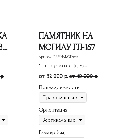
КА
ПАМЯТНИК НА
З
МОГИЛУ ГП-157
Артикул:
ПАМНАМОГ3665
*– цена указана за форму
памятника
32 000
40 000
р.
р.
р.
Принадлежность
Ориентация
Размер (см)