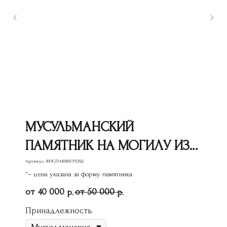
МУСУЛЬМАНСКИЙ
ПАМЯТНИК НА МОГИЛУ ИЗ
ГРАНИТА МГР-27
Артикул:
МУСПАММГР5392
*– цена указана за форму памятника
40 000
50 000
р.
р.
Принадлежность