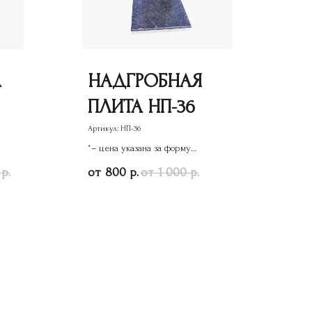
А
НАДГРОБНАЯ
ПЛИТА НП-36
5
Артикул:
НП-36
*– цена указана за форму
памятника
800
1 000
р.
р.
р.