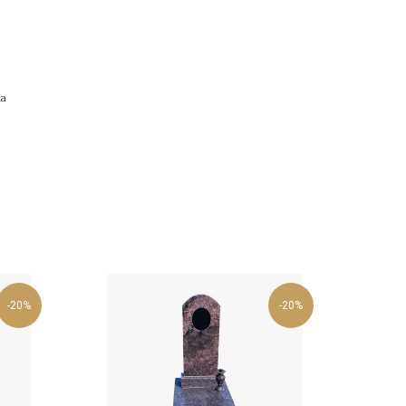
ка
-20%
-20%