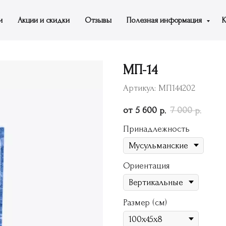
и
Акции и скидки
Отзывы
Полезная информация
К
МП-14
Артикул:
МП144202
5 600
7 000
р.
р.
Принадлежность
Ориентация
Размер (см)