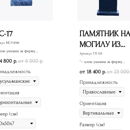
С-17
ПАМЯТНИК Н
МОГИЛУ ИЗ
кул:
МС174399
ена указана за форму
ГРАНИТА ГП-13
Артикул:
ГП-135
ятника
4 800
6 000
р.
р.
*– цена указана за форму
памятника
инадлежность
18 400
23 000
р.
Принадлежность
иентация
Ориентация
мер (см)
Размер (см)