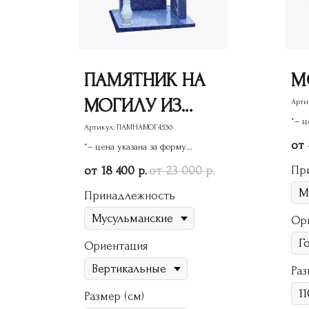
ПАМЯТНИК НА
М
МОГИЛУ ИЗ
Арти
*– ц
ГРАНИТА ГР-48
Артикул:
ПАМНАМОГ4530
пам
*– цена указана за форму
памятника
Пр
18 400
23 000
р.
р.
Принадлежность
Ор
Ориентация
Раз
Размер (см)