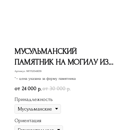
МУСУЛЬМАНСКИЙ
ПАМЯТНИК НА МОГИЛУ ИЗ
ГРАНИТА МГП-204
Артикул:
МГП2045035
*– цена указана за форму памятника
24 000
30 000
р.
р.
Принадлежность
Ориентация