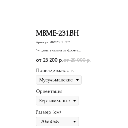
МВМЕ-231.ВН
Артикул:
МВМ231ВН5117
*– цена указана за форму
памятника
23 200
29 000
р.
р.
Принадлежность
Ориентация
Размер (см)