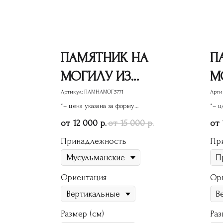
ПАМЯТНИК НА
П
МОГИЛУ ИЗ
М
ГРАНИТА ГП-113
Г
Артикул:
ПАМНАМОГ3771
Арти
*– цена указана за форму
*– ц
В
памятника
пам
12 000
15 000
р.
р.
Принадлежность
Пр
Ориентация
Ор
Размер (см)
Раз