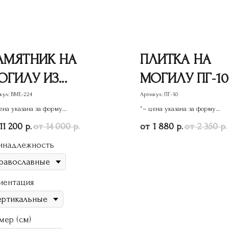
АМЯТНИК НА
ПЛИТКА НА
ОГИЛУ ИЗ
МОГИЛУ ПГ-10
РАНИТА
кул:
ВМЕ-224
Артикул:
ПГ-10
ена указана за форму
*– цена указана за форму
МЕ-224
ятника
памятника
11 200
14 000
1 880
2 350
р.
р.
р.
р.
инадлежность
иентация
мер (см)