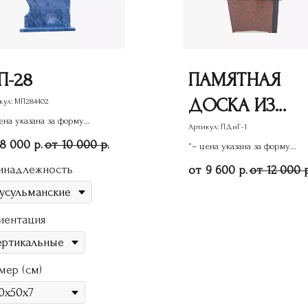
П-28
ПАМЯТНАЯ
ДОСКА ИЗ
кул:
МП284402
ена указана за форму
ГРАНИТА 1
Артикул:
ПДиГ-1
ятника
8 000
10 000
р.
р.
*– цена указана за форму
памятника
инадлежность
9 600
12 000
р.
иентация
мер (см)