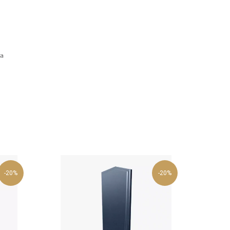
ка
-20%
-20%