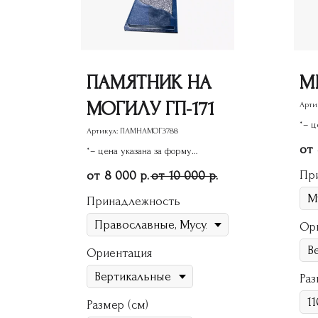
ПАМЯТНИК НА
М
МОГИЛУ ГП-171
Арти
*– ц
Артикул:
ПАМНАМОГ3788
пам
*– цена указана за форму
памятника
Пр
8 000
10 000
р.
р.
Принадлежность
Ор
Ориентация
Раз
Размер (см)