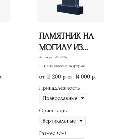
ПАМЯТНИК НА
МОГИЛУ ИЗ
ГРАНИТА
Артикул:
ВМЕ-224
*– цена указана за форму
ВМЕ-224
памятника
11 200
14 000
р.
р.
р.
Принадлежность
Ориентация
Размер (см)