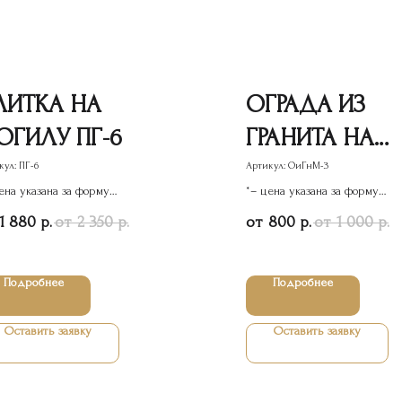
ЛИТКА НА
ОГРАДА ИЗ
ОГИЛУ ПГ-6
ГРАНИТА НА
МОГИЛУ 3
кул:
ПГ-6
Артикул:
ОиГнМ-3
ена указана за форму
*– цена указана за форму
ятника
памятника
1 880
2 350
800
1 000
р.
р.
р.
р.
Подробнее
Подробнее
Оставить заявку
Оставить заявку