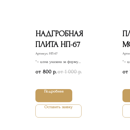
НАДГРОБНАЯ
П
ПЛИТА НП-67
М
Артикул:
НП-67
Арти
*– цена указана за форму
*– ц
памятника
пам
800
1 000
р.
р.
Подробнее
Оставить заявку