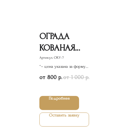
ОГРАДА
КОВАНАЯ
УГОЛКИ-7
Артикул:
ОКУ-7
*– цена указана за форму
памятника
800
1 000
р.
р.
Подробнее
Оставить заявку